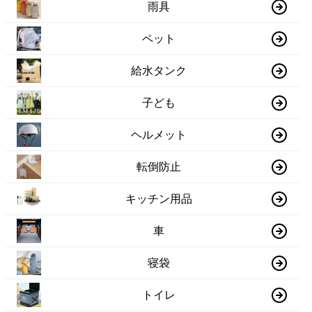
雨具
ペット
給水タンク
子ども
ヘルメット
転倒防止
キッチン用品
車
寝袋
トイレ