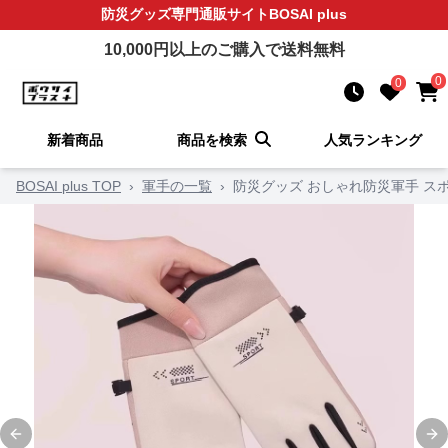
防災グッズ
専門通販サイト
BOSAI plus
10,000
円以上のご購入で送料無料
0
0
新着商品
商品を検索
人気ランキング
BOSAI plus TOP
›
軍手の一覧
›
防災グッズ おしゃれ防災軍手 ス
Previous slide
Ne