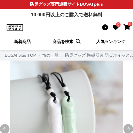
防災グッズ
専門通販サイト
BOSAI plus
10,000
円以上のご購入で送料無料
0
0
新着商品
商品を検索
人気ランキング
BOSAI plus TOP
›
笛の一覧
›
防災グッズ 陶磁器製 防災ホイッス
Previous slide
Ne