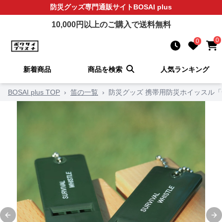
防災グッズ
専門通販サイト
BOSAI plus
10,000
円以上のご購入で送料無料
0
0
新着商品
商品を検索
人気ランキング
BOSAI plus TOP
›
笛の一覧
›
防災グッズ 携帯用防災ホイッスル
Previous slide
Ne