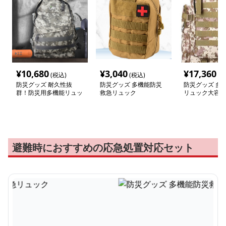
¥
10,680
¥
3,040
¥
17,360
(税込)
(税込)
(税
防災グッズ 耐久性抜
防災グッズ 多機能防災
防災グッズ 多
群！防災用多機能リュッ
救急リュック
リュック大容量
ク 1-3人用/3-5人用
スセット
避難時におすすめの応急処置対応セット