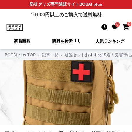
防災グッズ
専門通販サイト
BOSAI plus
10,000
円以上のご購入で送料無料
0
0
新着商品
商品を検索
人気ランキング
BOSAI plus TOP
›
記事一覧
›
避難セットおすすめ15選！災害時