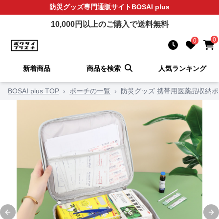
防災グッズ
専門通販サイト
BOSAI plus
10,000
円以上のご購入で送料無料
0
0
新着商品
商品を検索
人気ランキング
BOSAI plus TOP
›
ポーチの一覧
›
防災グッズ 携帯用医薬品収納
Previous slide
Ne