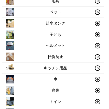
雨具
ペット
給水タンク
子ども
ヘルメット
転倒防止
キッチン用品
車
寝袋
トイレ