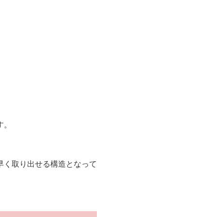
。
す。
。
早く取り出せる構造となって