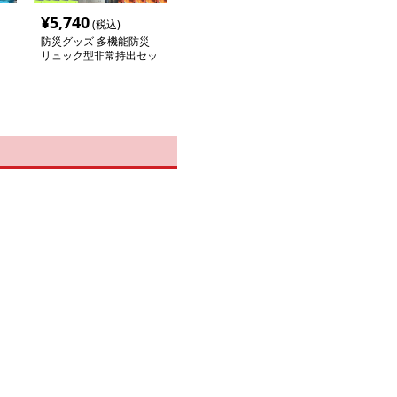
¥
5,740
(税込)
防災グッズ 多機能防災
リュック型非常持出セッ
ト