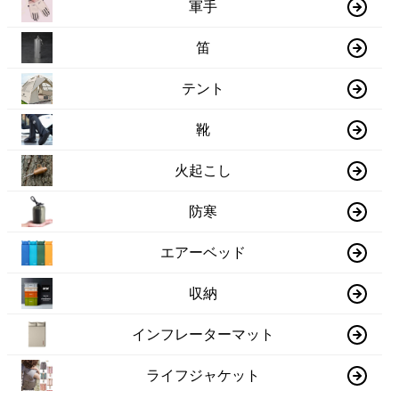
軍手
笛
テント
靴
火起こし
防寒
エアーベッド
収納
インフレーターマット
ライフジャケット