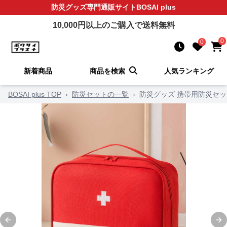
防災グッズ
専門通販サイト
BOSAI plus
10,000
円以上のご購入で送料無料
0
0
新着商品
商品を検索
人気ランキング
BOSAI plus TOP
›
防災セットの一覧
›
防災グッズ 携帯用防災セッ
Previous slide
Ne