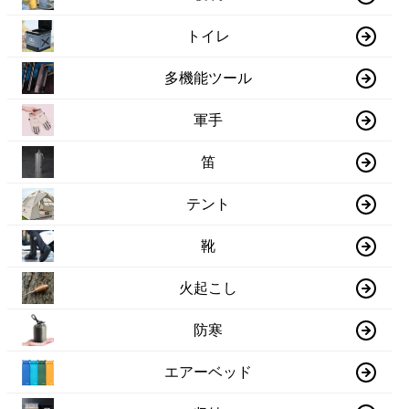
トイレ
多機能ツール
軍手
笛
テント
靴
火起こし
防寒
エアーベッド