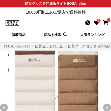
防災グッズ
専門通販サイト
BOSAI plus
10,000
円以上のご購入で送料無料
0
0
新着商品
商品を検索
人気ランキング
BOSAI plus TOP
›
防災セットの一覧
›
防災グッズ 暖かさ長持ち
Previous slide
Ne