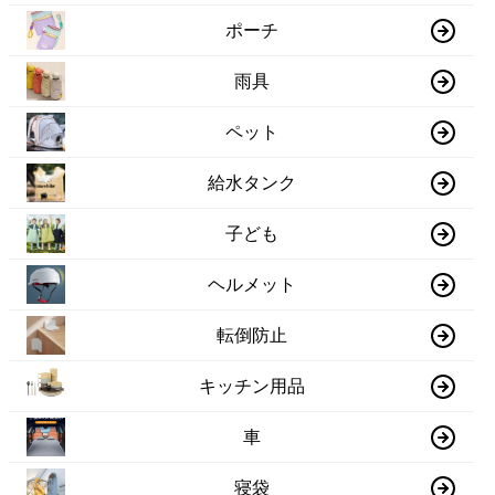
ポーチ
雨具
ペット
給水タンク
子ども
ヘルメット
転倒防止
キッチン用品
車
寝袋