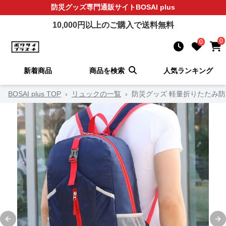
防災グッズ
専門通販サイト
BOSAI plus
10,000
円以上のご購入で送料無料
0
0
新着商品
商品を検索
人気ランキング
BOSAI plus TOP
›
リュックの一覧
›
防災グッズ 軽量折りたたみ
Previous slide
Ne