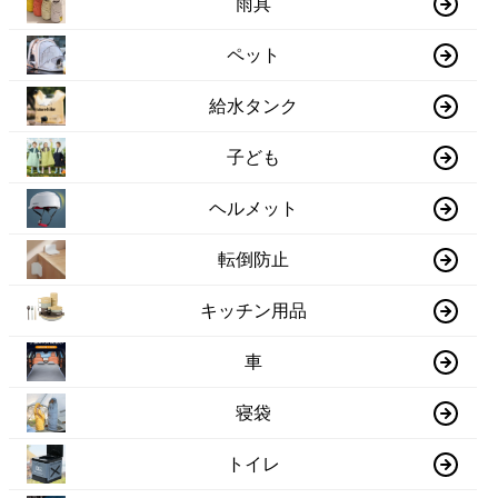
雨具
ペット
給水タンク
子ども
ヘルメット
転倒防止
キッチン用品
車
寝袋
トイレ