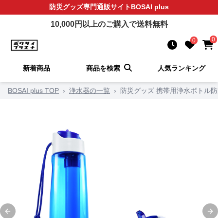
防災グッズ
専門通販サイト
BOSAI plus
10,000
円以上のご購入で送料無料
0
0
新着商品
商品を検索
人気ランキング
BOSAI plus TOP
›
浄水器の一覧
›
防災グッズ 携帯用浄水ボトル
Previous slide
Ne