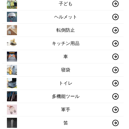
子ども
ヘルメット
転倒防止
キッチン用品
車
寝袋
トイレ
多機能ツール
軍手
笛