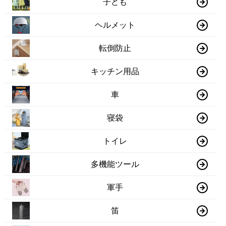
子ども
ヘルメット
転倒防止
キッチン用品
車
寝袋
トイレ
多機能ツール
軍手
笛