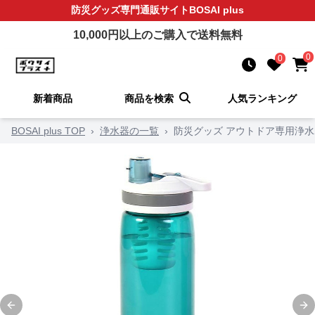
防災グッズ
専門通販サイト
BOSAI plus
10,000
円以上のご購入で送料無料
0
0
新着商品
商品を検索
人気ランキング
BOSAI plus TOP
›
浄水器の一覧
›
防災グッズ アウトドア専用浄
Previous slide
Ne