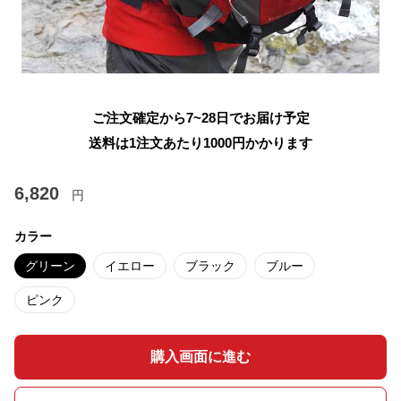
ご注文確定から7~28日でお届け予定
送料は1注文あたり
1000
円かかります
6,820
円
カラー
グリーン
イエロー
ブラック
ブルー
ピンク
購入画面に進む