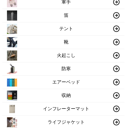
軍手
笛
テント
靴
火起こし
防寒
エアーベッド
収納
インフレーターマット
ライフジャケット