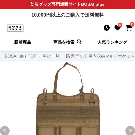
防災グッズ
専門通販サイト
BOSAI plus
10,000
円以上のご購入で送料無料
0
0
新着商品
商品を検索
人気ランキング
BOSAI plus TOP
›
車の一覧
›
防災グッズ 車内収納マルチポケッ
Previous slide
Ne