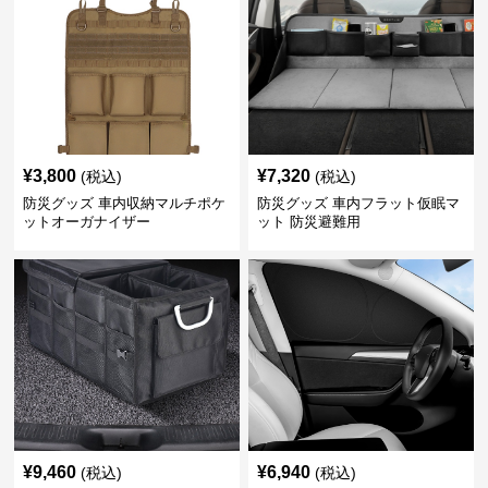
¥
3,800
¥
7,320
(税込)
(税込)
防災グッズ 車内収納マルチポケ
防災グッズ 車内フラット仮眠マ
ットオーガナイザー
ット 防災避難用
¥
9,460
¥
6,940
(税込)
(税込)