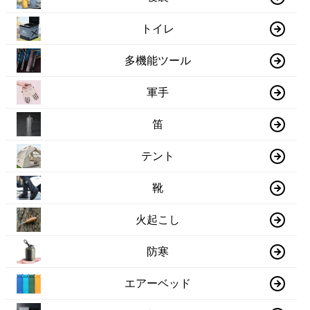
トイレ
多機能ツール
軍手
笛
テント
靴
火起こし
防寒
エアーベッド