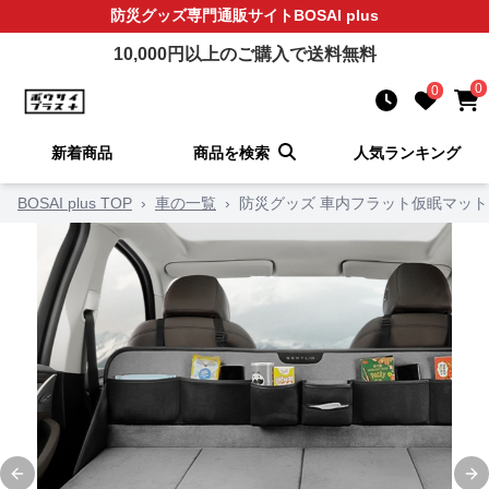
防災グッズ
専門通販サイト
BOSAI plus
10,000
円以上のご購入で送料無料
0
0
新着商品
商品を検索
人気ランキング
BOSAI plus TOP
›
車の一覧
›
防災グッズ 車内フラット仮眠マット
Previous slide
Ne