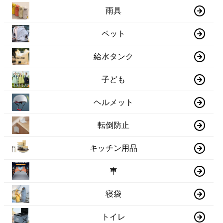
雨具
ペット
給水タンク
子ども
ヘルメット
転倒防止
キッチン用品
車
寝袋
トイレ