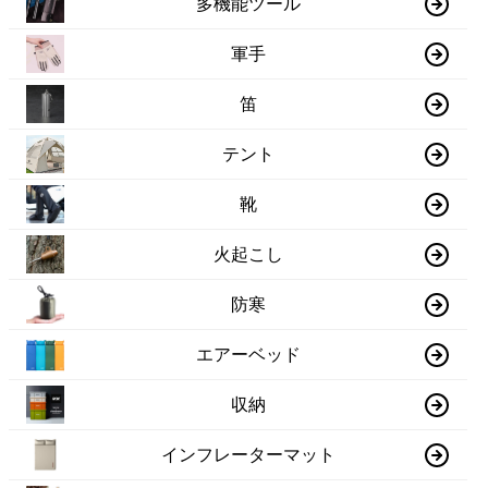
多機能ツール
軍手
笛
テント
靴
火起こし
防寒
エアーベッド
収納
インフレーターマット