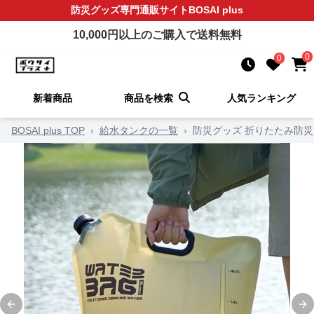
防災グッズ
専門通販サイト
BOSAI plus
10,000
円以上のご購入で送料無料
0
0
新着商品
商品を検索
人気ランキング
BOSAI plus TOP
›
給水タンクの一覧
›
防災グッズ 折りたたみ防
Previous slide
Ne