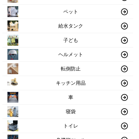
ペット
給水タンク
子ども
ヘルメット
転倒防止
キッチン用品
車
寝袋
トイレ