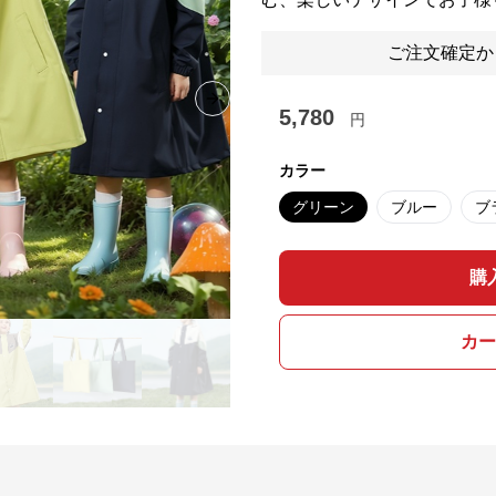
ご注文確定か
Next slide
5,780
円
カラー
グリーン
ブルー
ブ
購
カー