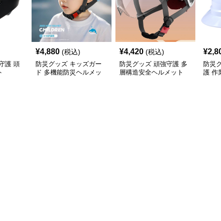
¥
4,880
¥
4,420
¥
2,8
(税込)
(税込)
守護 頭
防災グッズ キッズガー
防災グッズ 頑強守護 多
防災
ト
ド 多機能防災ヘルメッ
層構造安全ヘルメット
護 
ト