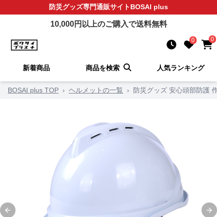
防災グッズ
専門通販サイト
BOSAI plus
10,000
円以上のご購入で送料無料
0
0
新着商品
商品を検索
人気ランキング
BOSAI plus TOP
›
ヘルメットの一覧
›
防災グッズ 安心頭部防護 
Previous slide
Ne