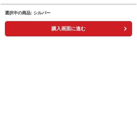
選択中の商品: シルバー
選択中の商品: シルバー
購入画面に進む
購入画面に進む
BOSAI plus
について
会社概要