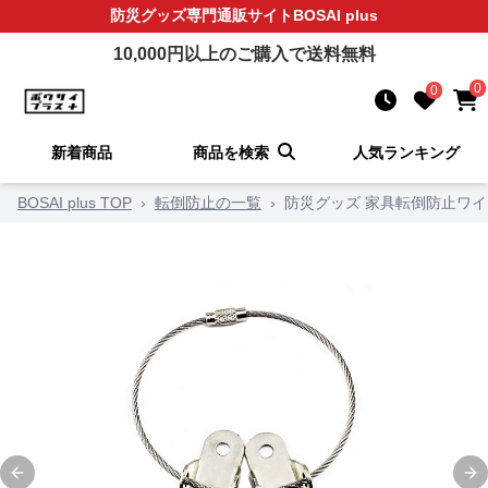
防災グッズ
専門通販サイト
BOSAI plus
10,000
円以上のご購入で送料無料
0
0
新着商品
商品を検索
人気ランキング
BOSAI plus TOP
›
転倒防止の一覧
›
防災グッズ 家具転倒防止ワ
Previous slide
Ne