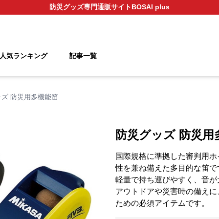
防災グッズ
専門通販サイト
BOSAI plus
人気ランキング
記事一覧
ズ 防災用多機能笛
防災グッズ 防災用
国際規格に準拠した審判用ホ
性を兼ね備えた多目的な笛で
軽量で持ち運びやすく、音が
アウトドアや災害時の備えに
ための必須アイテムです。