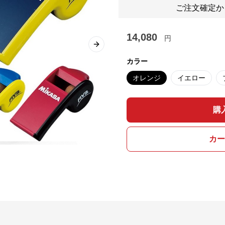
ご注文確定か
14,080
円
Next slide
カラー
オレンジ
イエロー
購
カー