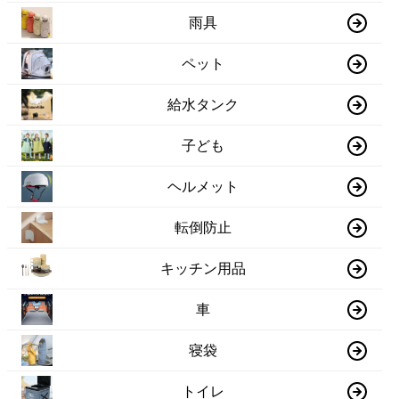
雨具
ペット
給水タンク
子ども
ヘルメット
転倒防止
キッチン用品
車
寝袋
トイレ