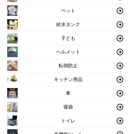
ペット
給水タンク
子ども
ヘルメット
転倒防止
キッチン用品
車
寝袋
トイレ