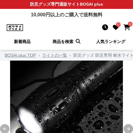
防災グッズ
専門通販サイト
BOSAI plus
10,000
円以上のご購入で送料無料
0
0
新着商品
商品を検索
人気ランキング
BOSAI plus TOP
›
ライトの一覧
›
防災グッズ 防災専用 耐水ライ
Previous slide
Ne