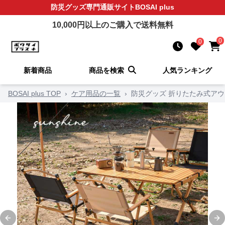
防災グッズ
専門通販サイト
BOSAI plus
10,000
円以上のご購入で送料無料
0
0
新着商品
商品を検索
人気ランキング
BOSAI plus TOP
›
ケア用品の一覧
›
防災グッズ 折りたたみ式ア
Previous slide
Ne