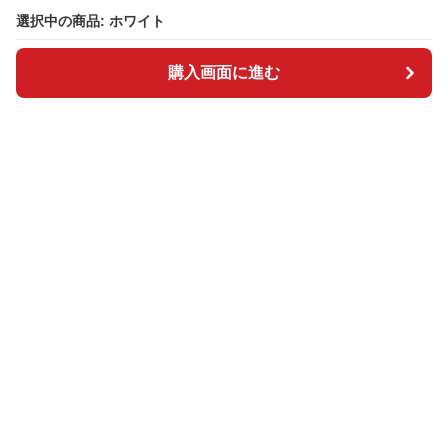
選択中の商品: ホワイト
選択中の商品: ホワイト
購入画面に進む
購入画面に進む
BOSAI plus
について
会社概要
利用規約