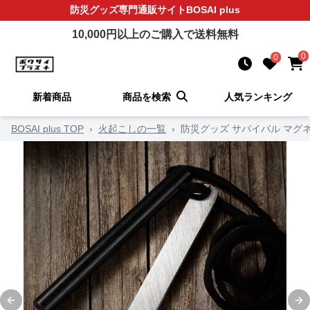
防災グッズ
専門通販サイト
BOSAI plus
10,000
円以上のご購入で送料無料
0
0
新着商品
商品を検索
人気ランキング
BOSAI plus TOP
›
火起こしの一覧
›
防災グッズ サバイバル マグ
Previous slide
Ne