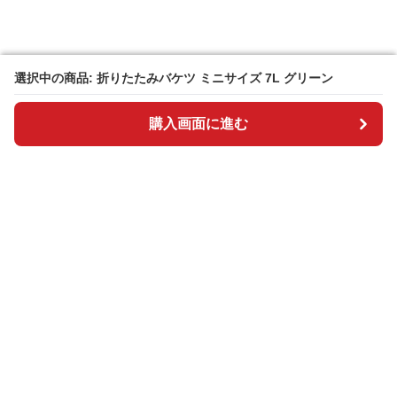
選択中の商品: 折りたたみバケツ ミニサイズ 7L グリーン
選択中の商品: 折りたたみバケツ ミニサイズ 7L グリーン
購入画面に進む
購入画面に進む
BOSAI plus
について