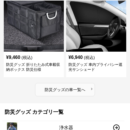
¥
9,460
¥
6,940
(税込)
(税込)
防災グッズ 折りたたみ式車載収
防災グッズ 車内プライバシー遮
納ボックス 防災仕様
光サンシェード
›
防災グッズ
の
車
一覧へ
防災グッズ カテゴリ一覧
浄水器