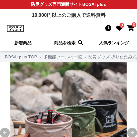
防災グッズ
専門通販サイト
BOSAI plus
10,000
円以上のご購入で送料無料
0
0
新着商品
商品を検索
人気ランキング
BOSAI plus TOP
›
多機能ツールの一覧
›
防災グッズ 折りたたみ
Previous slide
Ne