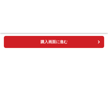
購入画面に進む
購入画面に進む
BOSAI plus
について