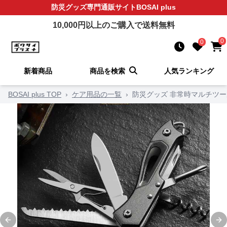
防災グッズ
専門通販サイト
BOSAI plus
10,000
円以上のご購入で送料無料
0
0
新着商品
商品を検索
人気ランキング
BOSAI plus TOP
›
ケア用品の一覧
›
防災グッズ 非常時マルチツ
Previous slide
Ne