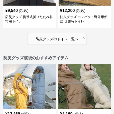
¥
9,540
¥
12,200
(税込)
(税込)
防災グッズ 携帯式折りたたみ非
防災グッズ コンパクト野外用便
常用トイレ
座 災害時トイレ
›
防災グッズ
の
トイレ
一覧へ
防災グッズ寝袋のおすすめアイテム
¥
12,460
¥
8,160