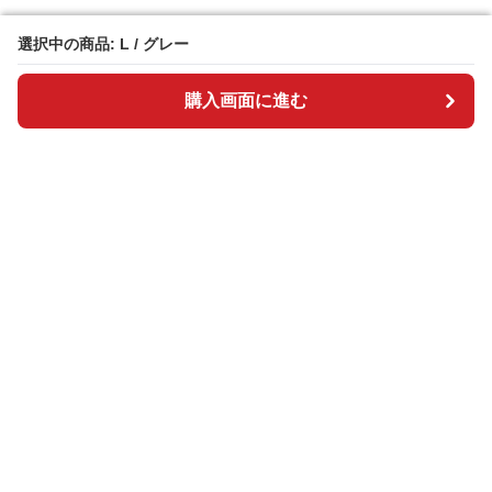
選択中の商品: L / グレー
選択中の商品: L / グレー
購入画面に進む
購入画面に進む
BOSAI plus
について
会社概要