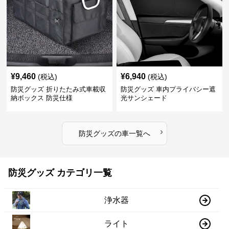
¥
9,460
¥
6,940
(税込)
(税込)
防災グッズ 折りたたみ式車載収
防災グッズ 車内プライバシー遮
納ボックス 防災仕様
光サンシェード
›
防災グッズ
の
車
一覧へ
防災グッズ カテゴリ一覧
浄水器
ライト