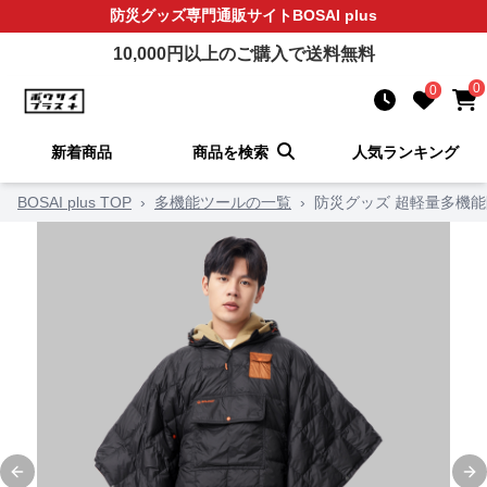
防災グッズ
専門通販サイト
BOSAI plus
10,000
円以上のご購入で送料無料
0
0
新着商品
商品を検索
人気ランキング
BOSAI plus TOP
›
多機能ツールの一覧
›
防災グッズ 超軽量多機
Previous slide
Ne