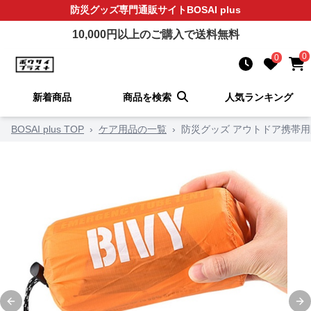
防災グッズ
専門通販サイト
BOSAI plus
10,000
円以上のご購入で送料無料
0
0
新着商品
商品を検索
人気ランキング
BOSAI plus TOP
›
ケア用品の一覧
›
防災グッズ アウトドア携帯
Previous slide
Ne