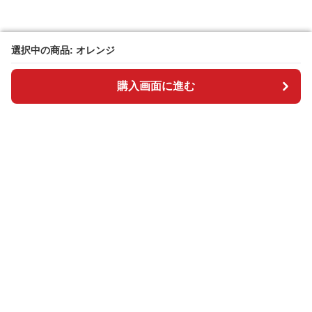
選択中の商品: オレンジ
選択中の商品: オレンジ
購入画面に進む
購入画面に進む
BOSAI plus
について
会社概要