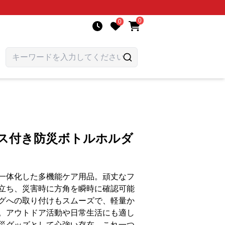
0
0
パス付き防災ボトルホルダ
一体化した多機能ケア用品。頑丈なフ
立ち、災害時に方角を瞬時に確認可能
グへの取り付けもスムーズで、軽量か
。アウトドア活動や日常生活にも適し
災グッズとして心強い存在。これ一つ