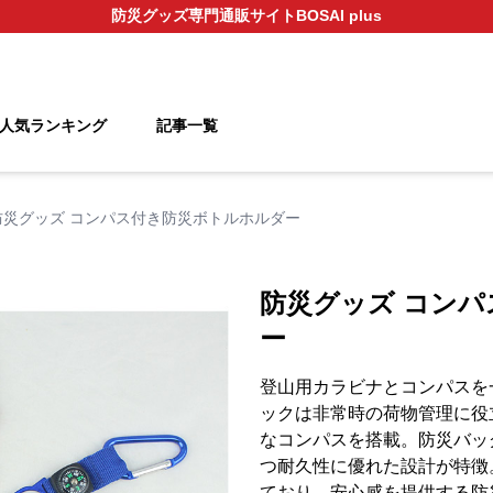
防災グッズ
専門通販サイト
BOSAI plus
人気ランキング
記事一覧
防災グッズ コンパス付き防災ボトルホルダー
防災グッズ コン
ー
登山用カラビナとコンパスを
ックは非常時の荷物管理に役
なコンパスを搭載。防災バッ
つ耐久性に優れた設計が特徴
ており、安心感を提供する防