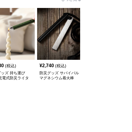
80
¥
2,740
¥
4,000
(税込)
(税込)
(税込)
グッズ 持ち運び
防災グッズ サバイバル
防災グッズ マグネシウ
 充電式防災ライタ
マグネシウム着火棒
ム防災ファイヤースター
ター