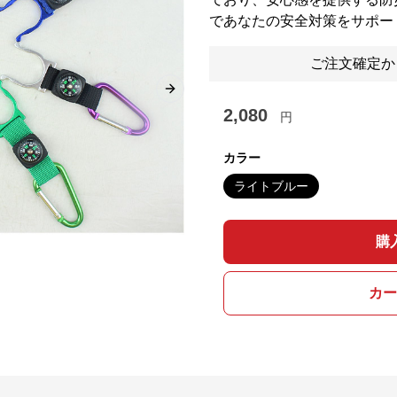
であなたの安全対策をサポー
ご注文確定か
Next slide
2,080
円
カラー
ライトブルー
購
カー