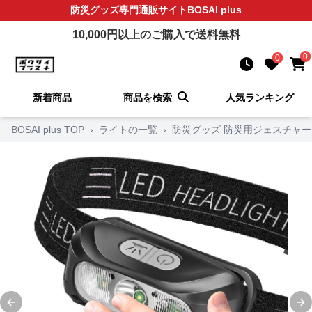
防災グッズ
専門通販サイト
BOSAI plus
10,000
円以上のご購入で送料無料
0
0
新着商品
商品を検索
人気ランキング
BOSAI plus TOP
›
ライトの一覧
›
防災グッズ 防災用ジェスチャ
Previous slide
Ne