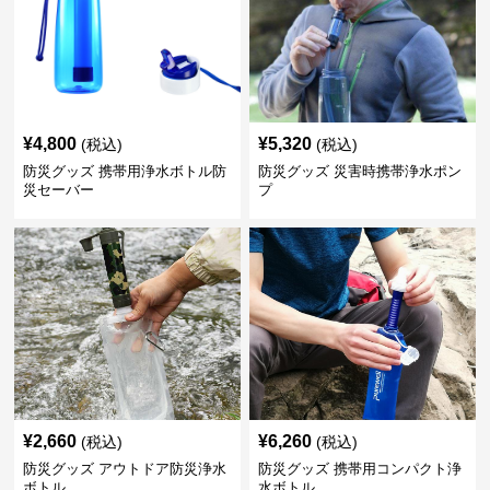
¥
4,800
¥
5,320
(税込)
(税込)
防災グッズ 携帯用浄水ボトル防
防災グッズ 災害時携帯浄水ポン
災セーバー
プ
¥
2,660
¥
6,260
(税込)
(税込)
防災グッズ アウトドア防災浄水
防災グッズ 携帯用コンパクト浄
ボトル
水ボトル