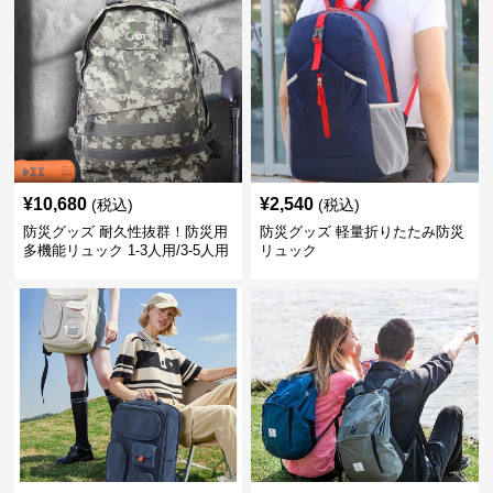
¥
10,680
¥
2,540
(税込)
(税込)
防災グッズ 耐久性抜群！防災用
防災グッズ 軽量折りたたみ防災
多機能リュック 1-3人用/3-5人用
リュック