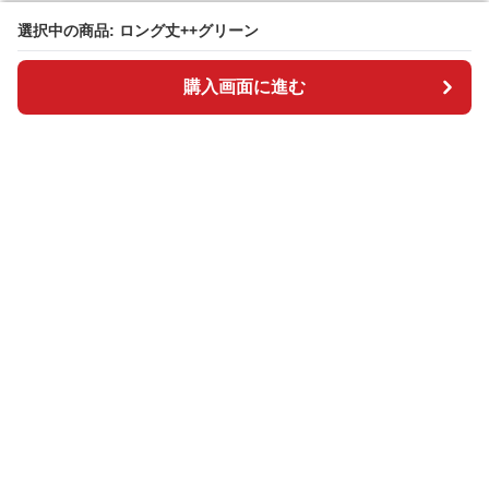
選択中の商品: ロング丈++グリーン
選択中の商品: ロング丈++グリーン
購入画面に進む
購入画面に進む
BOSAI plus
について
会社概要
利用規約