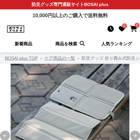
防災グッズ
専門通販サイト
BOSAI plus
10,000
円以上のご購入で送料無料
0
0
新着商品
商品を検索
人気ランキング
BOSAI plus TOP
›
ケア用品の一覧
›
防災グッズ 折り畳み式防災
Previous slide
Ne