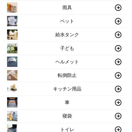
雨具
ペット
給水タンク
子ども
ヘルメット
転倒防止
キッチン用品
車
寝袋
トイレ