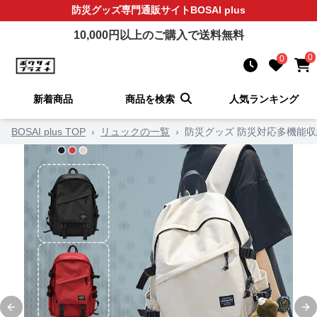
防災グッズ
専門通販サイト
BOSAI plus
10,000
円以上のご購入で送料無料
0
0
新着商品
商品を検索
人気ランキング
BOSAI plus TOP
›
リュックの一覧
›
防災グッズ 防災対応多機能
Previous slide
Ne