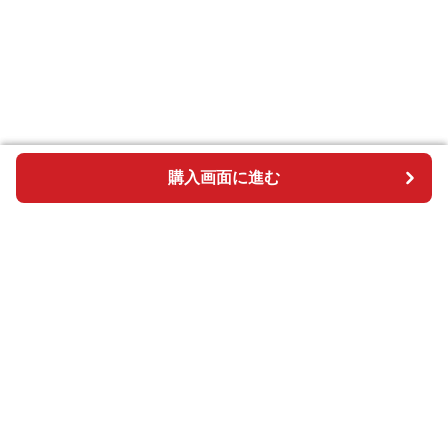
購入画面に進む
購入画面に進む
BOSAI plus
について