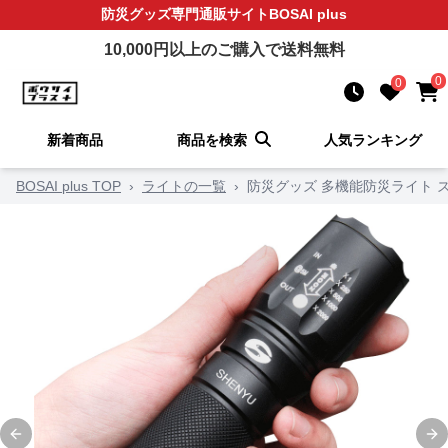
防災グッズ
専門通販サイト
BOSAI plus
10,000
円以上のご購入で送料無料
0
0
新着商品
商品を検索
人気ランキング
BOSAI plus TOP
›
ライトの一覧
›
防災グッズ 多機能防災ライト 
Previous slide
Ne