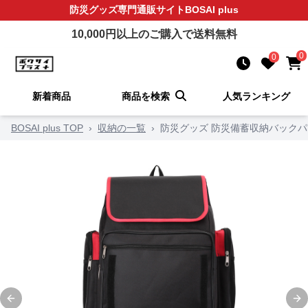
防災グッズ
専門通販サイト
BOSAI plus
10,000
円以上のご購入で送料無料
0
0
新着商品
商品を検索
人気ランキング
BOSAI plus TOP
›
収納の一覧
›
防災グッズ 防災備蓄収納バック
Previous slide
Ne