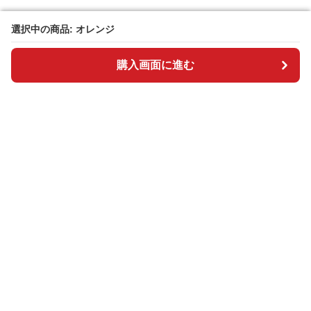
選択中の商品: オレンジ
選択中の商品: オレンジ
購入画面に進む
購入画面に進む
BOSAI plus
について
会社概要