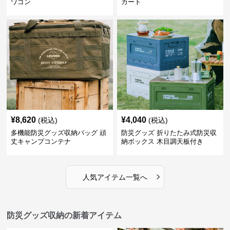
ワゴン
カート
¥
8,620
¥
4,040
(税込)
(税込)
多機能防災グッズ収納バッグ 頑
防災グッズ 折りたたみ式防災収
丈キャンプコンテナ
納ボックス 木目調天板付き
›
人気アイテム一覧へ
防災グッズ収納の新着アイテム