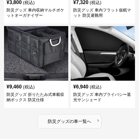
¥
3,800
¥
7,320
(税込)
(税込)
防災グッズ 車内収納マルチポケ
防災グッズ 車内フラット仮眠マ
ットオーガナイザー
ット 防災避難用
¥
9,460
¥
6,940
(税込)
(税込)
防災グッズ 折りたたみ式車載収
防災グッズ 車内プライバシー遮
納ボックス 防災仕様
光サンシェード
›
防災グッズ
の
車
一覧へ