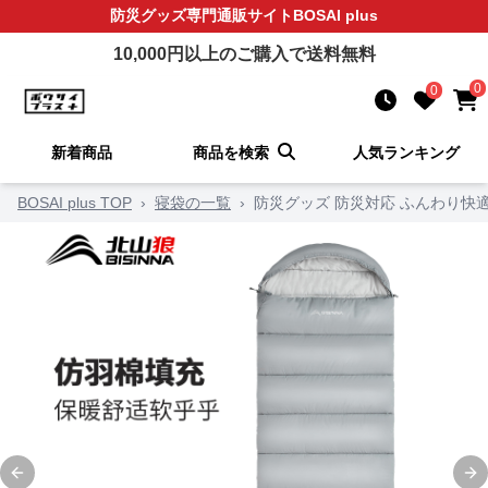
防災グッズ
専門通販サイト
BOSAI plus
10,000
円以上のご購入で送料無料
0
0
新着商品
商品を検索
人気ランキング
BOSAI plus TOP
›
寝袋の一覧
›
防災グッズ 防災対応 ふんわり快
Previous slide
Ne