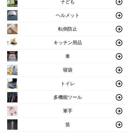
子ども
ヘルメット
転倒防止
キッチン用品
車
寝袋
トイレ
多機能ツール
軍手
笛