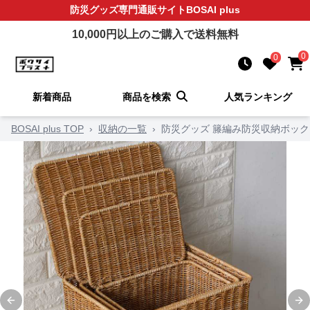
防災グッズ
専門通販サイト
BOSAI plus
10,000
円以上のご購入で送料無料
0
0
新着商品
商品を検索
人気ランキング
BOSAI plus TOP
›
収納の一覧
›
防災グッズ 籐編み防災収納ボッ
Previous slide
Ne