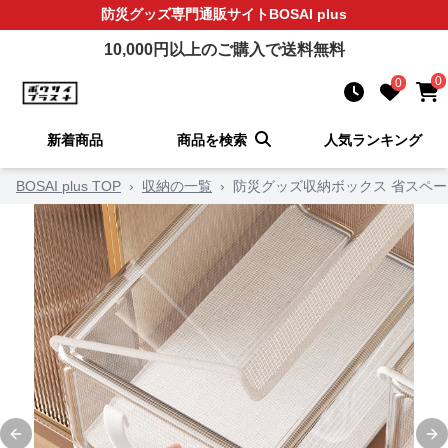
防災グッズ
専門通販サイト
BOSAI plus
10,000
円以上のご購入で送料無料
0
0
新着商品
商品を検索
人気ランキング
BOSAI plus TOP
›
収納の一覧
›
防災グッズ収納ボックス 省スペー
Previous slide
Ne