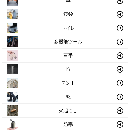
車
寝袋
トイレ
多機能ツール
軍手
笛
テント
靴
火起こし
防寒