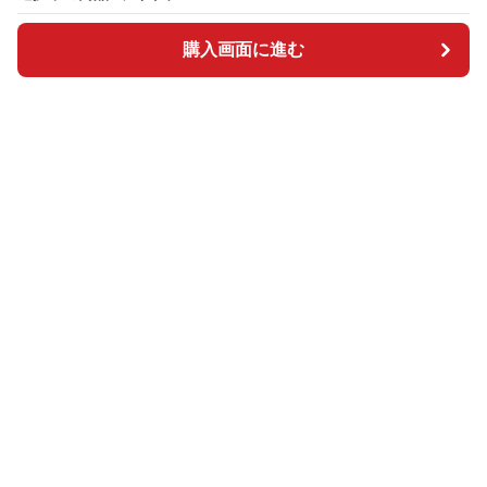
購入画面に進む
購入画面に進む
BOSAI plus
について
会社概要
利用規約