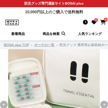
防災グッズ
専門通販サイト
BOSAI plus
10,000
円以上のご購入で送料無料
0
0
新着商品
商品を検索
人気ランキング
BOSAI plus TOP
›
ポーチの一覧
›
防災グッズ 携帯用お薬収納ポー
Previous slide
Ne