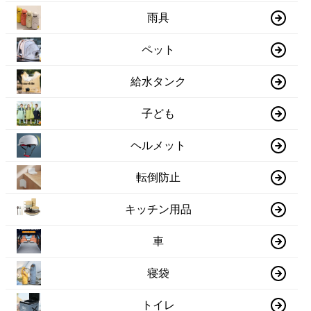
雨具
ペット
給水タンク
子ども
ヘルメット
転倒防止
キッチン用品
車
寝袋
トイレ