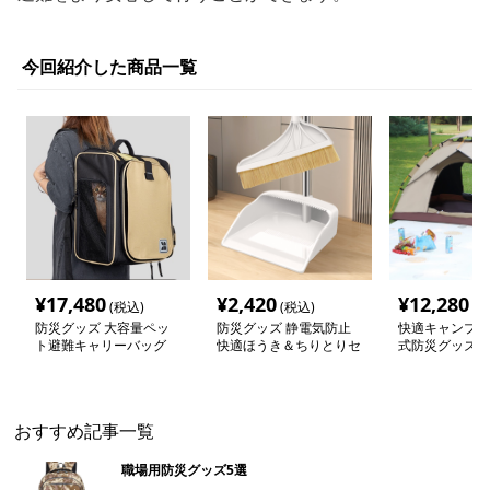
今回紹介した商品一覧
¥
17,480
¥
2,420
¥
12,280
(税込)
(税込)
(税
防災グッズ 大容量ペッ
防災グッズ 静電気防止
快適キャンプ用
ト避難キャリーバッグ
快適ほうき＆ちりとりセ
式防災グッズ
ット
おすすめ記事一覧
職場用防災グッズ5選