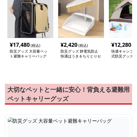
¥
17,480
¥
2,420
¥
12,280
(税込)
(税込)
(税
防災グッズ 大容量ペッ
防災グッズ 静電気防止
快適キャンプ用
ト避難キャリーバッグ
快適ほうき＆ちりとりセ
式防災グッズ
ット
大切なペットと一緒に安心！背負える避難用
ペットキャリーグッズ