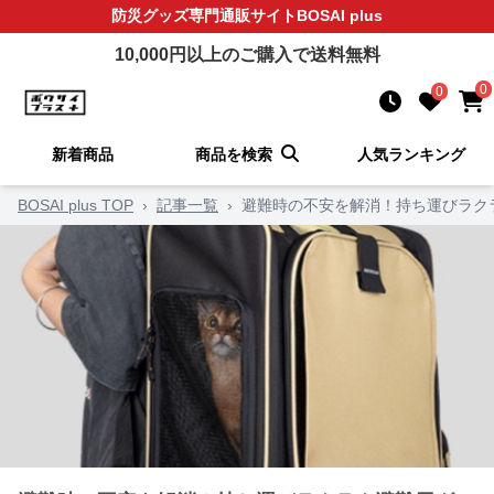
防災グッズ
専門通販サイト
BOSAI plus
10,000
円以上のご購入で送料無料
0
0
新着商品
商品を検索
人気ランキング
BOSAI plus TOP
›
記事一覧
›
避難時の不安を解消！持ち運びラク