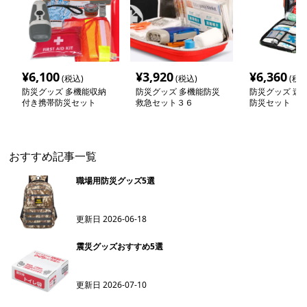
¥
6,100
¥
3,920
¥
6,360
(税込)
(税込)
(税込
防災グッズ 多機能収納
防災グッズ 多機能防災
防災グッズ 迷
付き携帯防災セット
救急セット３６
防災セット
おすすめ記事一覧
職場用防災グッズ5選
更新日
2026-06-18
震災グッズおすすめ5選
更新日
2026-07-10