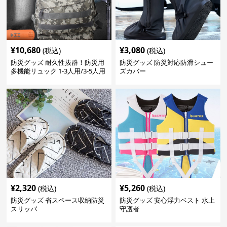
¥
10,680
¥
3,080
(税込)
(税込)
防災グッズ 耐久性抜群！防災用
防災グッズ 防災対応防滑シュー
多機能リュック 1-3人用/3-5人用
ズカバー
¥
2,320
¥
5,260
(税込)
(税込)
防災グッズ 省スペース収納防災
防災グッズ 安心浮力ベスト 水上
スリッパ
守護者