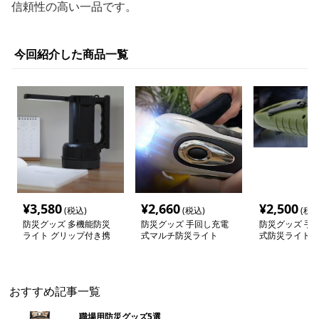
信頼性の高い一品です。
今回紹介した商品一覧
¥
3,580
¥
2,660
¥
2,500
(税込)
(税込)
(税込
防災グッズ 多機能防災
防災グッズ 手回し充電
防災グッズ 手
ライト グリップ付き携
式マルチ防災ライト
式防災ライト
帯型台灯
おすすめ記事一覧
職場用防災グッズ5選