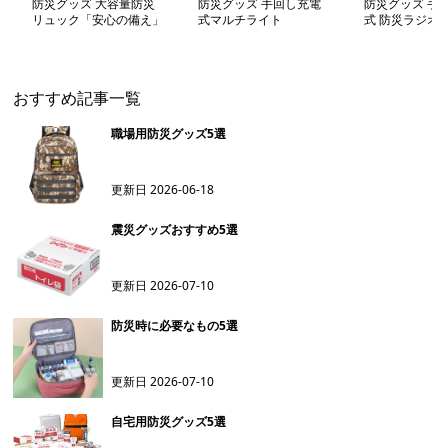
防災グッズ 大容量防災
防災グッズ 手回し充電
防災グッズ 手
リュック「安心の備え」
式マルチライト
式 防災ラジオ
おすすめ記事一覧
職場用防災グッズ5選
更新日
2026-06-18
震災グッズおすすめ5選
更新日
2026-07-10
防災時に必要なもの5選
更新日
2026-07-10
自宅用防災グッズ5選