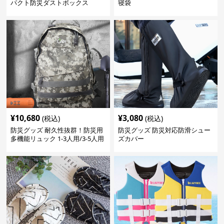
パクト防災ダストボックス
寝袋
¥
10,680
¥
3,080
(税込)
(税込)
防災グッズ 耐久性抜群！防災用
防災グッズ 防災対応防滑シュー
多機能リュック 1-3人用/3-5人用
ズカバー