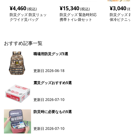
¥
4,460
¥
15,340
¥
3,040
(税込)
(税込)
(税込
防災グッズ 防災リュッ
防災グッズ 緊急時対応
防災グッズ 四
クワイド災バッグ
携帯トイレ袋セット
保冷ピクニック
おすすめ記事一覧
職場用防災グッズ5選
更新日
2026-06-18
震災グッズおすすめ5選
更新日
2026-07-10
防災時に必要なもの5選
更新日
2026-07-10