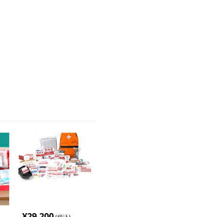
¥
29,200