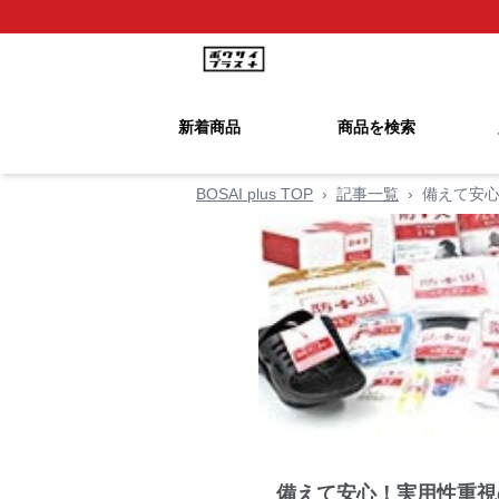
新着商品
商品を検索
BOSAI plus TOP
›
記事一覧
›
備えて安心
備えて安心！実用性重視