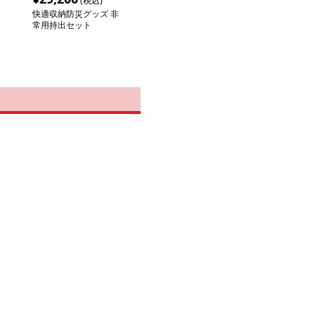
(税込)
快適収納防災グッズ 非
常用持出セット